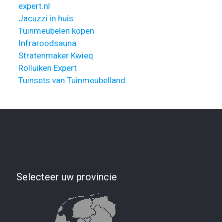
expert.nl
Jacuzzi in huis
Tuinmeubelen kopen
Infraroodsauna
Stratenmaker Kwieq
Rolluiken Expert
Tuinsets van Tuinmeubelland
Selecteer uw provincie