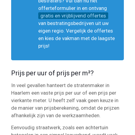
bestraters? Vul dan nu het
offerteformulier in en ontvang
gratis en vrijblijvend offertes
van bestratingsbedrijven uit uw
eigen regio. Vergelijk de offertes
en kies de vakman met de laagste
prijs!
Prijs per uur of prijs per m²?
In veel gevallen hanteert de stratenmaker in
Haarlem een vaste prijs per uur of een prijs per
vierkante meter. U heeft zelf vaak geen keuze in
de manier van prijsberekening, omdat de prijzen
afhankelijk zijn van de werkzaamheden.
Eenvoudig straatwerk, zoals een achtertuin