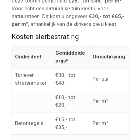
deze kosten gemiddeld
€25,- tot €45,- per m²
.
Voor écht een natuurlijke tuin kiest u voor
natuursteen. Dit kost u ongeveer
€30,- tot €65,-
per m²
, afhankelijk van de klinkers die u kiest.
Kosten sierbestrating
Gemiddelde
Onderdeel
Omschrijving
prijs*
Tarieven
€30,- tot
Per uur
stratenmaker
€40,-
€10,- tot
Per m²
€20,-
€15,- tot
Betontegels
Per m²
€35,-