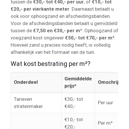
tussen de
€30,- tot €40,- per uur
, of
€10,- tot
€20,- per vierkante meter
. Daarnaast betaalt u
ook voor ophoogzand en afscheidingsbanden.
Voor de afscheidingsbanden betaalt u gemiddeld
tussen de
€7,50 en €30,- per m²
. Ophoogzand of
voegzand kost ongeveer
€50,- tot €70,- per m³
.
Hoeveel zand u precies nodig heeft, is volledig
afhankelijk van het formaat van de tuin.
Wat kost bestrating per m²?
Gemiddelde
Onderdeel
Omschrijving
prijs*
Tarieven
€30,- tot
Per uur
stratenmaker
€40,-
€10,- tot
Per m²
€20,-