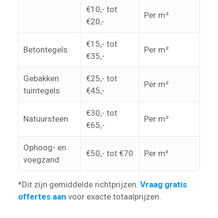
€10,- tot
Per m²
€20,-
€15,- tot
Betontegels
Per m²
€35,-
Gebakken
€25,- tot
Per m²
tuintegels
€45,-
€30,- tot
Natuursteen
Per m²
€65,-
Ophoog- en
€50,- tot €70
Per m³
voegzand
*Dit zijn gemiddelde richtprijzen.
Vraag gratis
offertes aan
voor exacte totaalprijzen.