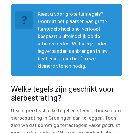
Kiest u voor grote tuintegels?
Doordat het plaatsen van grote
tuintegels heel snel verloopt,
bespaart u uiteindelijk op de
arbeidskosten! Wilt u bijzonder
legverbanden aanbrengen in uw
bestrating, dan heeft u wel
kleinere stenen nodig.
Welke tegels zijn geschikt voor
sierbestrating?
U kunt praktisch elke tegel en steen gebruiken om
sierbestrating in Groningen aan te leggen. Toch
zien we dat sommige terrastegels vaker gebruikt
worden dan andere. Wilt u graag sierbestrating