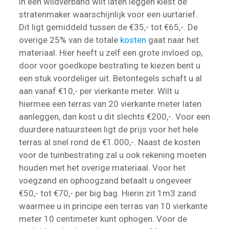
in een wildverband wilt laten leggen kiest de
stratenmaker waarschijnlijk voor een uurtarief.
Dit ligt gemiddeld tussen de €35,- tot €65,-. De
overige 25% van de totale
kosten
gaat naar het
materiaal. Hier heeft u zelf een grote invloed op,
door voor goedkope bestrating te kiezen bent u
een stuk voordeliger uit. Betontegels schaft u al
aan vanaf €10,- per vierkante meter. Wilt u
hiermee een terras van 20 vierkante meter laten
aanleggen, dan kost u dit slechts €200,-. Voor een
duurdere natuursteen ligt de prijs voor het hele
terras al snel rond de €1.000,-. Naast de kosten
voor de tuinbestrating zal u ook rekening moeten
houden met het overige materiaal. Voor het
voegzand en ophoogzand betaalt u ongeveer
€50,- tot €70,- per big bag. Hierin zit 1m3 zand
waarmee u in principe een terras van 10 vierkante
meter 10 centimeter kunt ophogen. Voor de