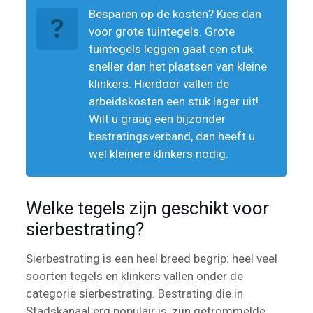
Besparen op de kosten? Kies dan
voor grote tuintegels. Grote
tuintegels leggen gaat een stuk
sneller dan het plaatsen van kleine
klinkers. Hierdoor vallen de
arbeidskosten een stuk lager uit!
Wilt u graag een bijzonder
bestratingsverband, dan heeft u
wel kleinere klinkers nodig.
Welke tegels zijn geschikt voor
sierbestrating?
Sierbestrating is een heel breed begrip: heel veel
soorten tegels en klinkers vallen onder de
categorie sierbestrating. Bestrating die in
Stadskanaal erg populair is, zijn getrommelde