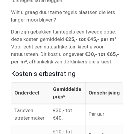
tuintegels laten leggen.
Wilt u graag duurzame tegels plaatsen die iets
langer mooi blijven?
Dan zijn gebakken tuintegels een tweede optie:
deze kosten gemiddeld
€25,- tot €45,- per m²
.
Voor écht een natuurlijke tuin kiest u voor
natuursteen. Dit kost u ongeveer
€30,- tot €65,-
per m²
, afhankelijk van de klinkers die u kiest.
Kosten sierbestrating
Gemiddelde
Onderdeel
Omschrijving
prijs*
Tarieven
€30,- tot
Per uur
stratenmaker
€40,-
€10,- tot