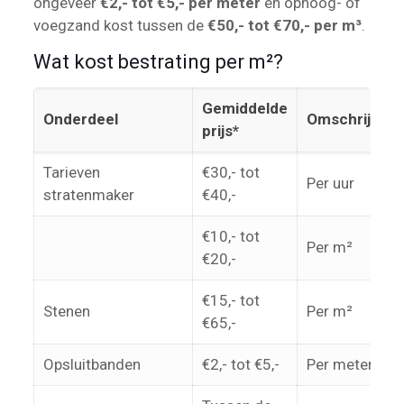
ongeveer
€2,- tot €5,- per meter
en ophoog- of
voegzand kost tussen de
€50,- tot €70,- per m³
.
Wat kost bestrating per m²?
Gemiddelde
Onderdeel
Omschrijving
prijs*
Tarieven
€30,- tot
Per uur
stratenmaker
€40,-
€10,- tot
Per m²
€20,-
€15,- tot
Stenen
Per m²
€65,-
Opsluitbanden
€2,- tot €5,-
Per meter