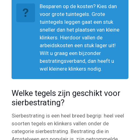
Besparen op de kosten? Kies dan
voor grote tuintegels. Grote
tuintegels leggen gaat een stuk
sneller dan het plaatsen van kleine
klinkers. Hierdoor vallen de
arbeidskosten een stuk lager uit!
Wilt u graag een bijzonder
bestratingsverband, dan heeft u
wel kleinere klinkers nodig.
Welke tegels zijn geschikt voor
sierbestrating?
Sierbestrating is een heel breed begrip: heel veel
soorten tegels en klinkers vallen onder de
categorie sierbestrating. Bestrating die in
Amstelveen erg populair is, zijn getrommelde