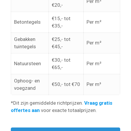
Per m²
€20,-
€15,- tot
Betontegels
Per m²
€35,-
Gebakken
€25,- tot
Per m²
tuintegels
€45,-
€30,- tot
Natuursteen
Per m²
€65,-
Ophoog- en
€50,- tot €70
Per m³
voegzand
*Dit zijn gemiddelde richtprijzen.
Vraag gratis
offertes aan
voor exacte totaalprijzen.