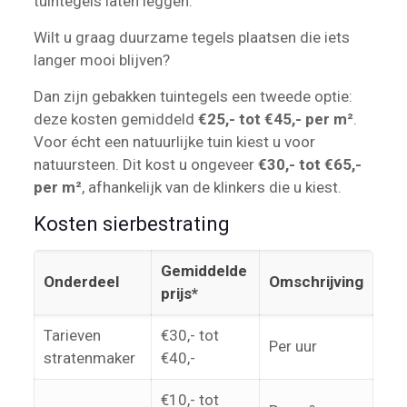
tuintegels laten leggen.
Wilt u graag duurzame tegels plaatsen die iets
langer mooi blijven?
Dan zijn gebakken tuintegels een tweede optie:
deze kosten gemiddeld
€25,- tot €45,- per m²
.
Voor écht een natuurlijke tuin kiest u voor
natuursteen. Dit kost u ongeveer
€30,- tot €65,-
per m²
, afhankelijk van de klinkers die u kiest.
Kosten sierbestrating
Gemiddelde
Onderdeel
Omschrijving
prijs*
Tarieven
€30,- tot
Per uur
stratenmaker
€40,-
€10,- tot