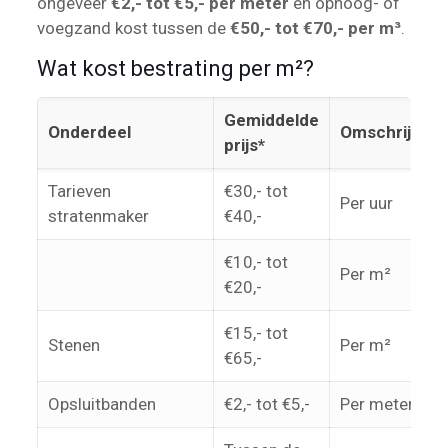
ongeveer
€2,- tot €5,- per meter
en ophoog- of
voegzand kost tussen de
€50,- tot €70,- per m³
.
Wat kost bestrating per m²?
Gemiddelde
Onderdeel
Omschrijving
prijs*
Tarieven
€30,- tot
Per uur
stratenmaker
€40,-
€10,- tot
Per m²
€20,-
€15,- tot
Stenen
Per m²
€65,-
Opsluitbanden
€2,- tot €5,-
Per meter