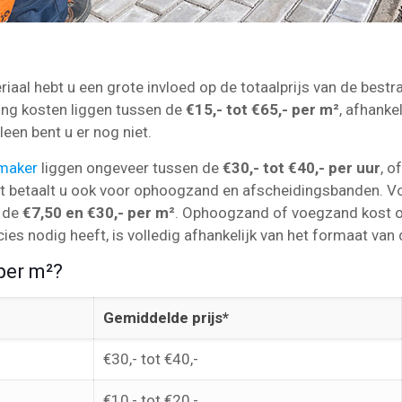
iaal hebt u een grote invloed op de totaalprijs van de bestr
ing kosten liggen tussen de
€15,- tot €65,- per m²
, afhankel
leen bent u er nog niet.
nmaker
liggen ongeveer tussen de
€30,- tot €40,- per uur
, o
st betaalt u ook voor ophoogzand en afscheidingsbanden. 
n de
€7,50 en €30,- per m²
. Ophoogzand of voegzand kost 
ies nodig heeft, is volledig afhankelijk van het formaat van 
per m²?
Gemiddelde prijs*
€30,- tot €40,-
€10,- tot €20,-