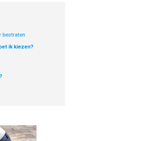
 bestraten
et ik kiezen?
?