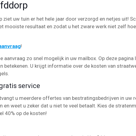
ofddorp
ziet uw tuin er het hele jaar door verzorgd en netjes uit! S
et mooiste resultaat en zodat u het zware werk niet zelf hoef
eaanvraag
!
e aanvraag zo snel mogelijk in uw mailbox. Op deze pagina 
an betekenen. U krijgt informatie over de kosten van straatw
gels.
ratis service
angt u meerdere offertes van bestratingsbedrijven in uw re
en en weet u zeker dat u niet te veel betaalt. Kies de strate
el 40% op de kosten!