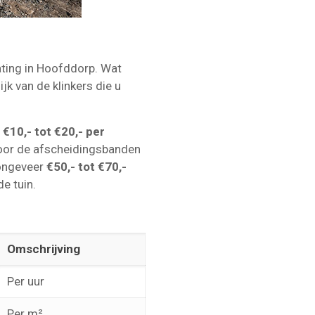
ating in Hoofddorp. Wat
ijk van de klinkers die u
f
€10,- tot €20,- per
Voor de afscheidingsbanden
ongeveer
€50,- tot €70,-
de tuin.
Omschrijving
Per uur
Per m²