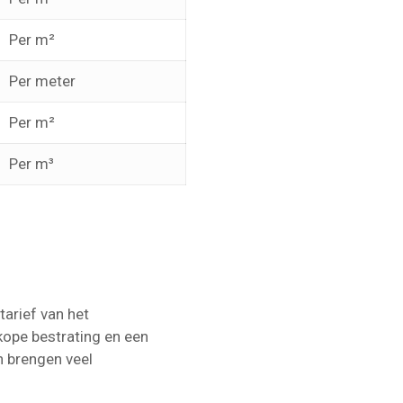
Per m²
Per meter
Per m²
Per m³
tarief van het
kope bestrating en een
en brengen veel