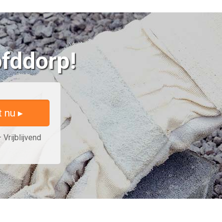
ofddorp!
t nu ▸
 Vrijblijvend