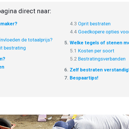
agina direct naar:
nmaker?
4.3
Oprit bestraten
4.4
Goedkopere opties voor
nvloeden de totaalprijs?
5.
Welke tegels of stenen mo
it bestrating
5.1
Kosten per soort
en?
5.2
Bestratingsverbanden
en
6.
Zelf bestraten verstandig
7.
Bespaartips!