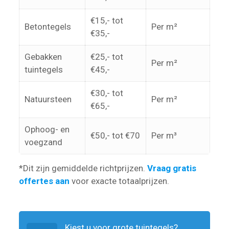
€15,- tot
Betontegels
Per m²
€35,-
Gebakken
€25,- tot
Per m²
tuintegels
€45,-
€30,- tot
Natuursteen
Per m²
€65,-
Ophoog- en
€50,- tot €70
Per m³
voegzand
*Dit zijn gemiddelde richtprijzen.
Vraag gratis
offertes aan
voor exacte totaalprijzen.
Kiest u voor grote tuintegels?