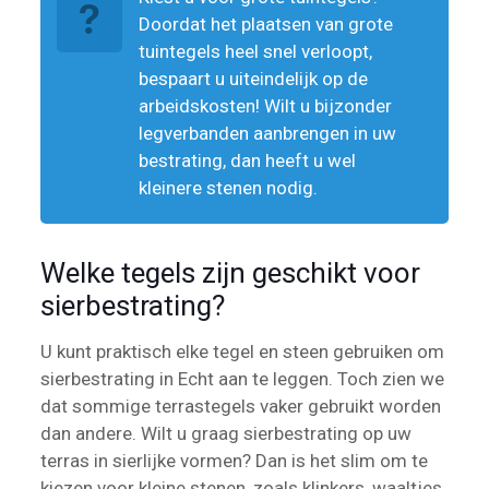
Doordat het plaatsen van grote
tuintegels heel snel verloopt,
bespaart u uiteindelijk op de
arbeidskosten! Wilt u bijzonder
legverbanden aanbrengen in uw
bestrating, dan heeft u wel
kleinere stenen nodig.
Welke tegels zijn geschikt voor
sierbestrating?
U kunt praktisch elke tegel en steen gebruiken om
sierbestrating in Echt aan te leggen. Toch zien we
dat sommige terrastegels vaker gebruikt worden
dan andere. Wilt u graag sierbestrating op uw
terras in sierlijke vormen? Dan is het slim om te
kiezen voor kleine stenen, zoals klinkers, waaltjes