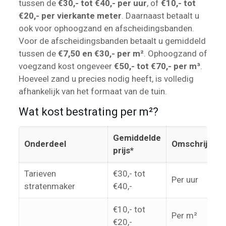
tussen de
€30,- tot €40,- per uur
, of
€10,- tot
€20,- per vierkante meter
. Daarnaast betaalt u
ook voor ophoogzand en afscheidingsbanden.
Voor de afscheidingsbanden betaalt u gemiddeld
tussen de
€7,50 en €30,- per m²
. Ophoogzand of
voegzand kost ongeveer
€50,- tot €70,- per m³
.
Hoeveel zand u precies nodig heeft, is volledig
afhankelijk van het formaat van de tuin.
Wat kost bestrating per m²?
Gemiddelde
Onderdeel
Omschrijving
prijs*
Tarieven
€30,- tot
Per uur
stratenmaker
€40,-
€10,- tot
Per m²
€20,-