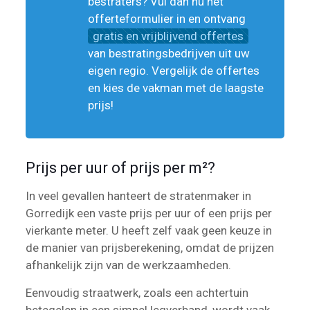
bestraters? Vul dan nu het
offerteformulier in en ontvang
gratis en vrijblijvend offertes
van bestratingsbedrijven uit uw
eigen regio. Vergelijk de offertes
en kies de vakman met de laagste
prijs!
Prijs per uur of prijs per m²?
In veel gevallen hanteert de stratenmaker in
Gorredijk een vaste prijs per uur of een prijs per
vierkante meter. U heeft zelf vaak geen keuze in
de manier van prijsberekening, omdat de prijzen
afhankelijk zijn van de werkzaamheden.
Eenvoudig straatwerk, zoals een achtertuin