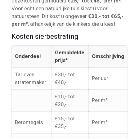
deze kosten gemiddeld
€25,- tot €45,- per m²
.
Voor écht een natuurlijke tuin kiest u voor
natuursteen. Dit kost u ongeveer
€30,- tot €65,-
per m²
, afhankelijk van de klinkers die u kiest.
Kosten sierbestrating
Gemiddelde
Onderdeel
Omschrijving
prijs*
Tarieven
€30,- tot
Per uur
stratenmaker
€40,-
€10,- tot
Per m²
€20,-
€15,- tot
Betontegels
Per m²
€35,-