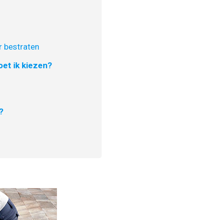
 bestraten
et ik kiezen?
?