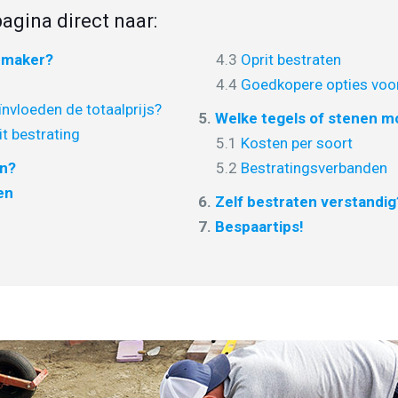
agina direct naar:
nmaker?
4.3
Oprit bestraten
4.4
Goedkopere opties voor
nvloeden de totaalprijs?
5.
Welke tegels of stenen mo
it bestrating
5.1
Kosten per soort
en?
5.2
Bestratingsverbanden
en
6.
Zelf bestraten verstandig
7.
Bespaartips!