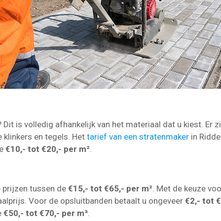
Dit is volledig afhankelijk van het materiaal dat u kiest. Er z
e klinkers en tegels. Het
tarief van een stratenmaker
in Ridde
de
€10,- tot €20,- per m²
.
!
e prijzen tussen de
€15,- tot €65,- per m²
. Met de keuze voo
aalprijs. Voor de opsluitbanden betaalt u ongeveer
€2,- tot 
e
€50,- tot €70,- per m³
.