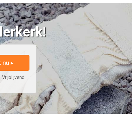
derkerk!
t nu ▸
 Vrijblijvend