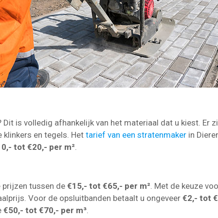
Dit is volledig afhankelijk van het materiaal dat u kiest. Er z
e klinkers en tegels. Het
tarief van een stratenmaker
in Diere
0,- tot €20,- per m²
.
!
e prijzen tussen de
€15,- tot €65,- per m²
. Met de keuze voo
aalprijs. Voor de opsluitbanden betaalt u ongeveer
€2,- tot 
e
€50,- tot €70,- per m³
.