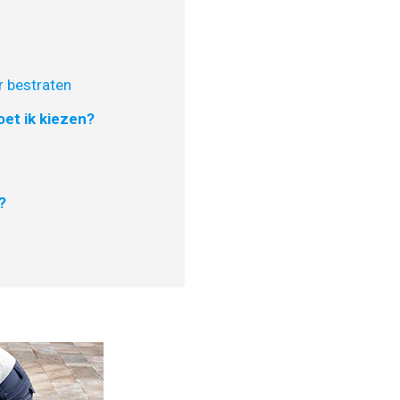
 bestraten
et ik kiezen?
?