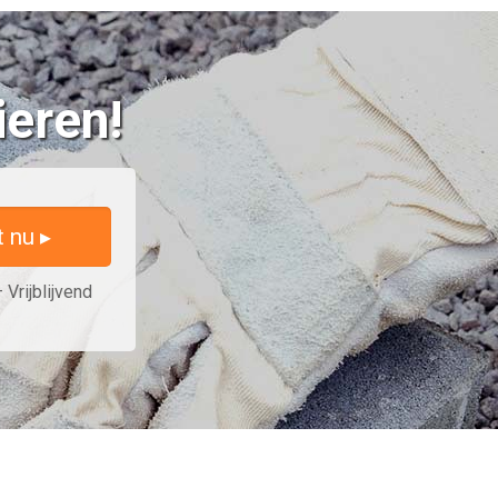
ieren!
t nu ▸
 Vrijblijvend