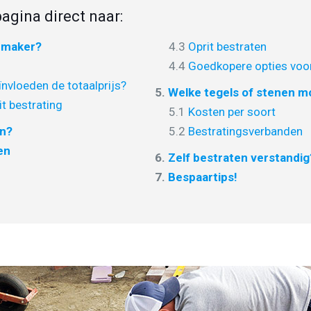
agina direct naar:
nmaker?
4.3
Oprit bestraten
4.4
Goedkopere opties voor
nvloeden de totaalprijs?
5.
Welke tegels of stenen mo
it bestrating
5.1
Kosten per soort
en?
5.2
Bestratingsverbanden
en
6.
Zelf bestraten verstandig
7.
Bespaartips!