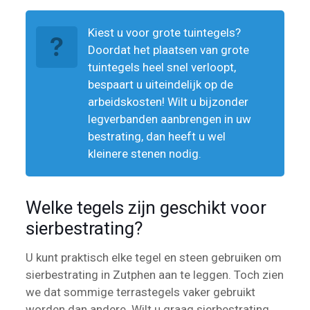
Kiest u voor grote tuintegels?
Doordat het plaatsen van grote
tuintegels heel snel verloopt,
bespaart u uiteindelijk op de
arbeidskosten! Wilt u bijzonder
legverbanden aanbrengen in uw
bestrating, dan heeft u wel
kleinere stenen nodig.
Welke tegels zijn geschikt voor
sierbestrating?
U kunt praktisch elke tegel en steen gebruiken om
sierbestrating in Zutphen aan te leggen. Toch zien
we dat sommige terrastegels vaker gebruikt
worden dan andere. Wilt u graag sierbestrating