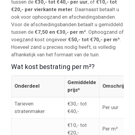
tussen de
€30,- tot €40,- per uur
, of
€10,- tot
€20,- per vierkante meter
. Daarnaast betaalt u
ook voor ophoogzand en afscheidingsbanden.
Voor de afscheidingsbanden betaalt u gemiddeld
tussen de
€7,50 en €30,- per m²
. Ophoogzand of
voegzand kost ongeveer
€50,- tot €70,- per m³
.
Hoeveel zand u precies nodig heeft, is volledig
afhankelijk van het formaat van de tuin.
Wat kost bestrating per m²?
Gemiddelde
Onderdeel
Omschrijving
prijs*
Tarieven
€30,- tot
Per uur
stratenmaker
€40,-
€10,- tot
Per m²
€20,-