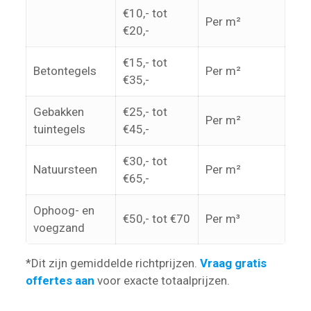
€10,- tot
Per m²
€20,-
€15,- tot
Betontegels
Per m²
€35,-
Gebakken
€25,- tot
Per m²
tuintegels
€45,-
€30,- tot
Natuursteen
Per m²
€65,-
Ophoog- en
€50,- tot €70
Per m³
voegzand
*Dit zijn gemiddelde richtprijzen.
Vraag gratis
offertes aan
voor exacte totaalprijzen.