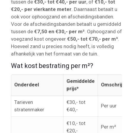
tussen de
€30,- tot €40,- per uur
, of
€10,- tot
€20,- per vierkante meter
. Daarnaast betaalt u
ook voor ophoogzand en afscheidingsbanden.
Voor de afscheidingsbanden betaalt u gemiddeld
tussen de
€7,50 en €30,- per m²
. Ophoogzand of
voegzand kost ongeveer
€50,- tot €70,- per m³
.
Hoeveel zand u precies nodig heeft, is volledig
afhankelijk van het formaat van de tuin.
Wat kost bestrating per m²?
Gemiddelde
Onderdeel
Omschrijving
prijs*
Tarieven
€30,- tot
Per uur
stratenmaker
€40,-
€10,- tot
Per m²
€20,-