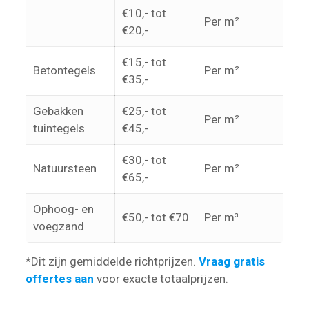
€10,- tot
Per m²
€20,-
€15,- tot
Betontegels
Per m²
€35,-
Gebakken
€25,- tot
Per m²
tuintegels
€45,-
€30,- tot
Natuursteen
Per m²
€65,-
Ophoog- en
€50,- tot €70
Per m³
voegzand
*Dit zijn gemiddelde richtprijzen.
Vraag gratis
offertes aan
voor exacte totaalprijzen.