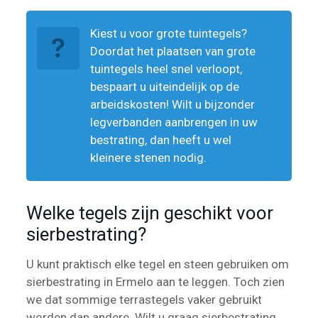
Kiest u voor grote tuintegels?
Doordat het plaatsen van grote
tuintegels heel snel verloopt,
bespaart u uiteindelijk op de
arbeidskosten! Wilt u bijzonder
legverbanden aanbrengen in uw
bestrating, dan heeft u wel
kleinere stenen nodig.
Welke tegels zijn geschikt voor
sierbestrating?
U kunt praktisch elke tegel en steen gebruiken om
sierbestrating in Ermelo aan te leggen. Toch zien
we dat sommige terrastegels vaker gebruikt
worden dan andere. Wilt u graag sierbestrating