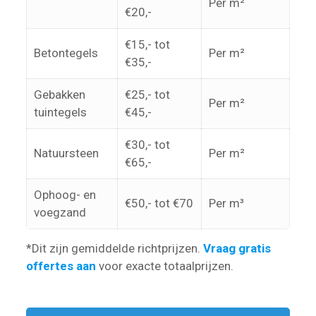
Per m²
€20,-
€15,- tot
Betontegels
Per m²
€35,-
Gebakken
€25,- tot
Per m²
tuintegels
€45,-
€30,- tot
Natuursteen
Per m²
€65,-
Ophoog- en
€50,- tot €70
Per m³
voegzand
*Dit zijn gemiddelde richtprijzen.
Vraag gratis
offertes aan
voor exacte totaalprijzen.