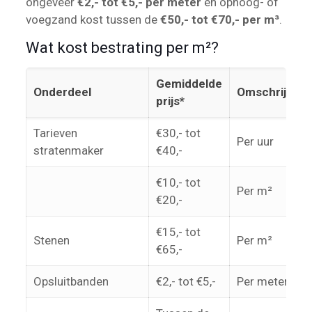
ongeveer
€2,- tot €5,- per meter
en ophoog- of
voegzand kost tussen de
€50,- tot €70,- per m³
.
Wat kost bestrating per m²?
Gemiddelde
Onderdeel
Omschrijving
prijs*
Tarieven
€30,- tot
Per uur
stratenmaker
€40,-
€10,- tot
Per m²
€20,-
€15,- tot
Stenen
Per m²
€65,-
Opsluitbanden
€2,- tot €5,-
Per meter