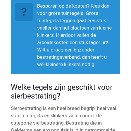
Besparen op de kosten? Kies dan
voor grote tuintegels. Grote
tuintegels leggen gaat een stuk
sneller dan het plaatsen van kleine
klinkers. Hierdoor vallen de
arbeidskosten een stuk lager uit!
Wilt u graag een bijzonder
bestratingsverband, dan heeft u
wel kleinere klinkers nodig.
Welke tegels zijn geschikt voor
sierbestrating?
Sierbestrating is een heel breed begrip: heel veel
soorten tegels en klinkers vallen onder de
categorie sierbestrating. Bestrating die in
Geldermalsen erg populair is, zijn getrommelde