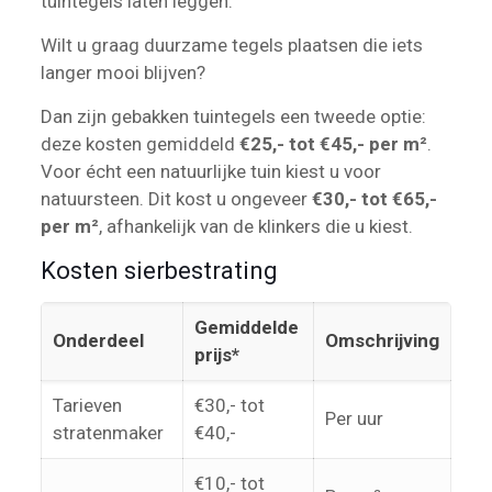
tuintegels laten leggen.
Wilt u graag duurzame tegels plaatsen die iets
langer mooi blijven?
Dan zijn gebakken tuintegels een tweede optie:
deze kosten gemiddeld
€25,- tot €45,- per m²
.
Voor écht een natuurlijke tuin kiest u voor
natuursteen. Dit kost u ongeveer
€30,- tot €65,-
per m²
, afhankelijk van de klinkers die u kiest.
Kosten sierbestrating
Gemiddelde
Onderdeel
Omschrijving
prijs*
Tarieven
€30,- tot
Per uur
stratenmaker
€40,-
€10,- tot