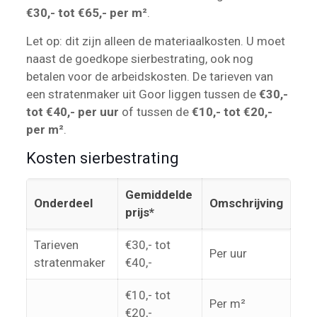
€30,- tot €65,- per m²
.
Let op: dit zijn alleen de materiaalkosten. U moet
naast de goedkope sierbestrating, ook nog
betalen voor de arbeidskosten. De tarieven van
een stratenmaker uit Goor liggen tussen de
€30,-
tot €40,- per uur
of tussen de
€10,- tot €20,-
per m²
.
Kosten sierbestrating
Gemiddelde
Onderdeel
Omschrijving
prijs*
Tarieven
€30,- tot
Per uur
stratenmaker
€40,-
€10,- tot
Per m²
€20,-