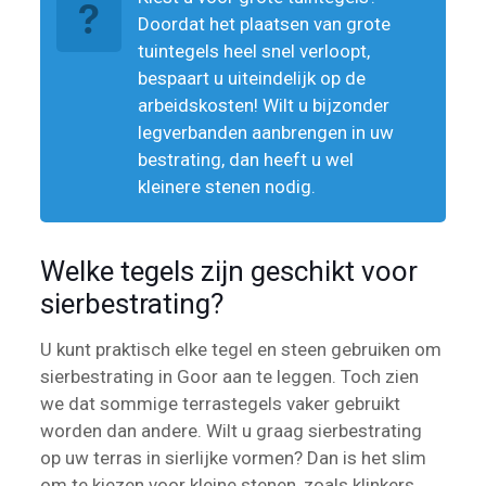
Doordat het plaatsen van grote
tuintegels heel snel verloopt,
bespaart u uiteindelijk op de
arbeidskosten! Wilt u bijzonder
legverbanden aanbrengen in uw
bestrating, dan heeft u wel
kleinere stenen nodig.
Welke tegels zijn geschikt voor
sierbestrating?
U kunt praktisch elke tegel en steen gebruiken om
sierbestrating in Goor aan te leggen. Toch zien
we dat sommige terrastegels vaker gebruikt
worden dan andere. Wilt u graag sierbestrating
op uw terras in sierlijke vormen? Dan is het slim
om te kiezen voor kleine stenen, zoals klinkers,