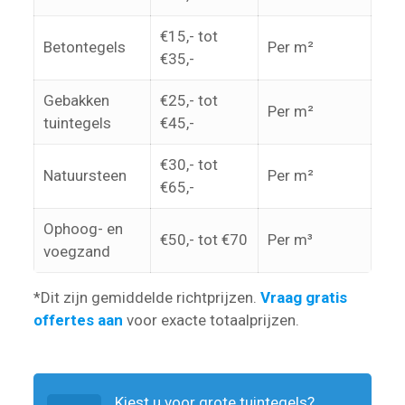
€15,- tot
Betontegels
Per m²
€35,-
Gebakken
€25,- tot
Per m²
tuintegels
€45,-
€30,- tot
Natuursteen
Per m²
€65,-
Ophoog- en
€50,- tot €70
Per m³
voegzand
*Dit zijn gemiddelde richtprijzen.
Vraag gratis
offertes aan
voor exacte totaalprijzen.
Kiest u voor grote tuintegels?