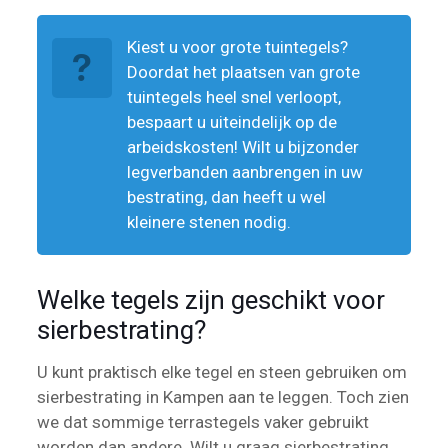
Kiest u voor grote tuintegels?
Doordat het plaatsen van grote
tuintegels heel snel verloopt,
bespaart u uiteindelijk op de
arbeidskosten! Wilt u bijzonder
legverbanden aanbrengen in uw
bestrating, dan heeft u wel
kleinere stenen nodig.
Welke tegels zijn geschikt voor
sierbestrating?
U kunt praktisch elke tegel en steen gebruiken om
sierbestrating in Kampen aan te leggen. Toch zien
we dat sommige terrastegels vaker gebruikt
worden dan andere. Wilt u graag sierbestrating