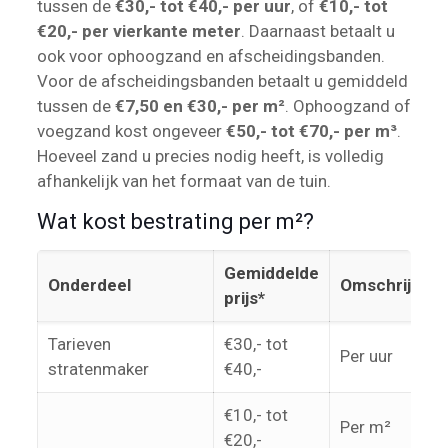
tussen de
€30,- tot €40,- per uur
, of
€10,- tot
€20,- per vierkante meter
. Daarnaast betaalt u
ook voor ophoogzand en afscheidingsbanden.
Voor de afscheidingsbanden betaalt u gemiddeld
tussen de
€7,50 en €30,- per m²
. Ophoogzand of
voegzand kost ongeveer
€50,- tot €70,- per m³
.
Hoeveel zand u precies nodig heeft, is volledig
afhankelijk van het formaat van de tuin.
Wat kost bestrating per m²?
Gemiddelde
Onderdeel
Omschrijving
prijs*
Tarieven
€30,- tot
Per uur
stratenmaker
€40,-
€10,- tot
Per m²
€20,-