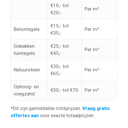
€10,- tot
Per m²
€20,-
€15,- tot
Betontegels
Per m²
€35,-
Gebakken
€25,- tot
Per m²
tuintegels
€45,-
€30,- tot
Natuursteen
Per m²
€65,-
Ophoog- en
€50,- tot €70
Per m³
voegzand
*Dit zijn gemiddelde richtprijzen.
Vraag gratis
offertes aan
voor exacte totaalprijzen.