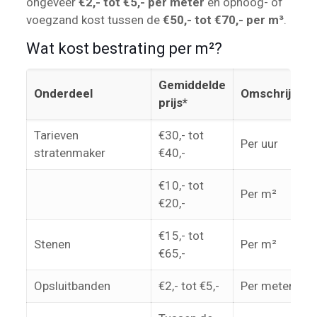
ongeveer
€2,- tot €5,- per meter
en ophoog- of
voegzand kost tussen de
€50,- tot €70,- per m³
.
Wat kost bestrating per m²?
Gemiddelde
Onderdeel
Omschrijving
prijs*
Tarieven
€30,- tot
Per uur
stratenmaker
€40,-
€10,- tot
Per m²
€20,-
€15,- tot
Stenen
Per m²
€65,-
Opsluitbanden
€2,- tot €5,-
Per meter