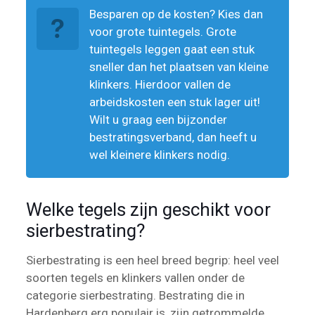
Besparen op de kosten? Kies dan
voor grote tuintegels. Grote
tuintegels leggen gaat een stuk
sneller dan het plaatsen van kleine
klinkers. Hierdoor vallen de
arbeidskosten een stuk lager uit!
Wilt u graag een bijzonder
bestratingsverband, dan heeft u
wel kleinere klinkers nodig.
Welke tegels zijn geschikt voor
sierbestrating?
Sierbestrating is een heel breed begrip: heel veel
soorten tegels en klinkers vallen onder de
categorie sierbestrating. Bestrating die in
Hardenberg erg populair is, zijn getrommelde