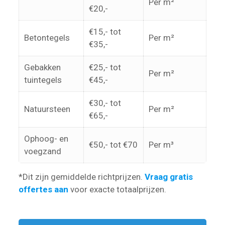
Per m²
€20,-
€15,- tot
Betontegels
Per m²
€35,-
Gebakken
€25,- tot
Per m²
tuintegels
€45,-
€30,- tot
Natuursteen
Per m²
€65,-
Ophoog- en
€50,- tot €70
Per m³
voegzand
*Dit zijn gemiddelde richtprijzen.
Vraag gratis
offertes aan
voor exacte totaalprijzen.