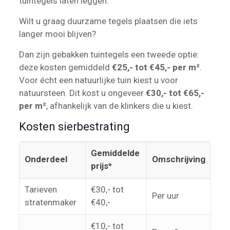
tuintegels laten leggen.
Wilt u graag duurzame tegels plaatsen die iets
langer mooi blijven?
Dan zijn gebakken tuintegels een tweede optie:
deze kosten gemiddeld
€25,- tot €45,- per m²
.
Voor écht een natuurlijke tuin kiest u voor
natuursteen. Dit kost u ongeveer
€30,- tot €65,-
per m²
, afhankelijk van de klinkers die u kiest.
Kosten sierbestrating
Gemiddelde
Onderdeel
Omschrijving
prijs*
Tarieven
€30,- tot
Per uur
stratenmaker
€40,-
€10,- tot