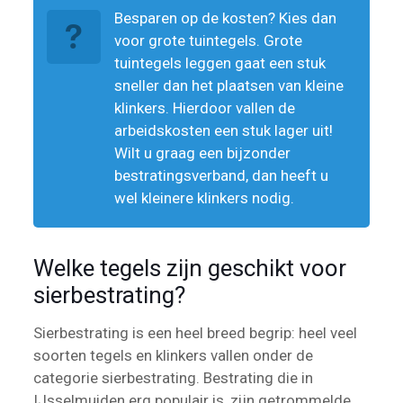
Besparen op de kosten? Kies dan
voor grote tuintegels. Grote
tuintegels leggen gaat een stuk
sneller dan het plaatsen van kleine
klinkers. Hierdoor vallen de
arbeidskosten een stuk lager uit!
Wilt u graag een bijzonder
bestratingsverband, dan heeft u
wel kleinere klinkers nodig.
Welke tegels zijn geschikt voor
sierbestrating?
Sierbestrating is een heel breed begrip: heel veel
soorten tegels en klinkers vallen onder de
categorie sierbestrating. Bestrating die in
IJsselmuiden erg populair is, zijn getrommelde