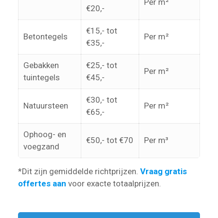
Per m²
€20,-
€15,- tot
Betontegels
Per m²
€35,-
Gebakken
€25,- tot
Per m²
tuintegels
€45,-
€30,- tot
Natuursteen
Per m²
€65,-
Ophoog- en
€50,- tot €70
Per m³
voegzand
*Dit zijn gemiddelde richtprijzen.
Vraag gratis
offertes aan
voor exacte totaalprijzen.