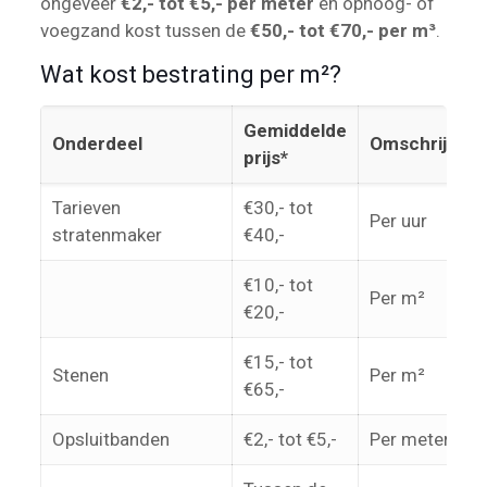
ongeveer
€2,- tot €5,- per meter
en ophoog- of
voegzand kost tussen de
€50,- tot €70,- per m³
.
Wat kost bestrating per m²?
Gemiddelde
Onderdeel
Omschrijving
prijs*
Tarieven
€30,- tot
Per uur
stratenmaker
€40,-
€10,- tot
Per m²
€20,-
€15,- tot
Stenen
Per m²
€65,-
Opsluitbanden
€2,- tot €5,-
Per meter