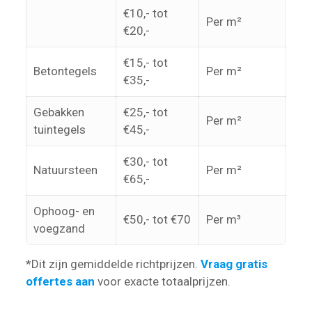
€10,- tot
Per m²
€20,-
€15,- tot
Betontegels
Per m²
€35,-
Gebakken
€25,- tot
Per m²
tuintegels
€45,-
€30,- tot
Natuursteen
Per m²
€65,-
Ophoog- en
€50,- tot €70
Per m³
voegzand
*Dit zijn gemiddelde richtprijzen.
Vraag gratis
offertes aan
voor exacte totaalprijzen.