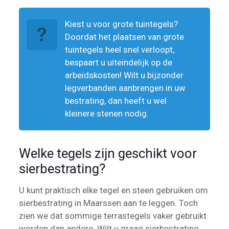
Kiest u voor grote tuintegels?
Doordat het plaatsen van grote
tuintegels heel snel verloopt,
bespaart u uiteindelijk op de
arbeidskosten! Wilt u bijzonder
legverbanden aanbrengen in uw
bestrating, dan heeft u wel
kleinere stenen nodig.
Welke tegels zijn geschikt voor
sierbestrating?
U kunt praktisch elke tegel en steen gebruiken om
sierbestrating in Maarssen aan te leggen. Toch
zien we dat sommige terrastegels vaker gebruikt
worden dan andere. Wilt u graag sierbestrating