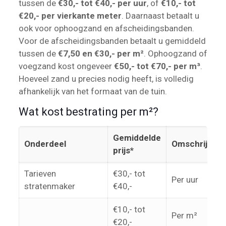
tussen de
€30,- tot €40,- per uur
, of
€10,- tot
€20,- per vierkante meter
. Daarnaast betaalt u
ook voor ophoogzand en afscheidingsbanden.
Voor de afscheidingsbanden betaalt u gemiddeld
tussen de
€7,50 en €30,- per m²
. Ophoogzand of
voegzand kost ongeveer
€50,- tot €70,- per m³
.
Hoeveel zand u precies nodig heeft, is volledig
afhankelijk van het formaat van de tuin.
Wat kost bestrating per m²?
Gemiddelde
Onderdeel
Omschrijving
prijs*
Tarieven
€30,- tot
Per uur
stratenmaker
€40,-
€10,- tot
Per m²
€20,-