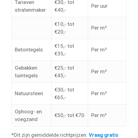
Tarieven
€30,- tot
Per uur
stratenmaker
€40,-
€10,- tot
Per m²
€20,-
€15,- tot
Betontegels
Per m²
€35,-
Gebakken
€25,- tot
Per m²
tuintegels
€45,-
€30,- tot
Natuursteen
Per m²
€65,-
Ophoog- en
€50,- tot €70
Per m³
voegzand
*Dit zijn gemiddelde richtprijzen.
Vraag gratis