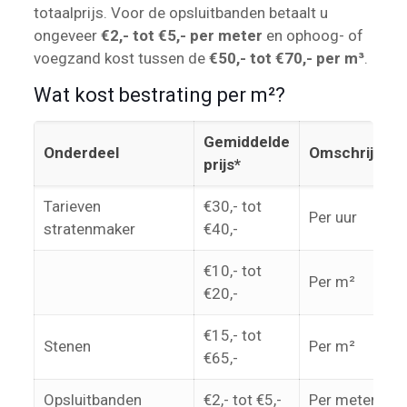
totaalprijs. Voor de opsluitbanden betaalt u
ongeveer
€2,- tot €5,- per meter
en ophoog- of
voegzand kost tussen de
€50,- tot €70,- per m³
.
Wat kost bestrating per m²?
Gemiddelde
Onderdeel
Omschrijving
prijs*
Tarieven
€30,- tot
Per uur
stratenmaker
€40,-
€10,- tot
Per m²
€20,-
€15,- tot
Stenen
Per m²
€65,-
Opsluitbanden
€2,- tot €5,-
Per meter