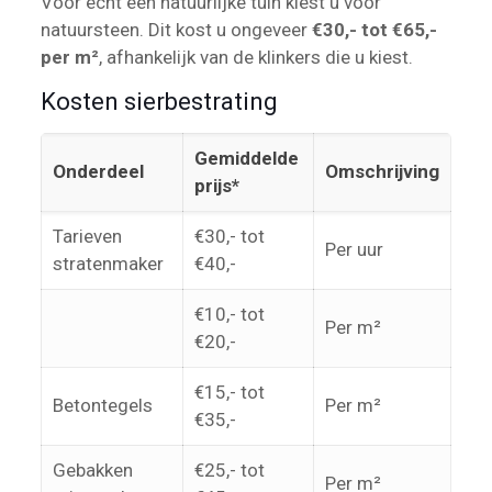
Voor écht een natuurlijke tuin kiest u voor
natuursteen. Dit kost u ongeveer
€30,- tot €65,-
per m²
, afhankelijk van de klinkers die u kiest.
Kosten sierbestrating
Gemiddelde
Onderdeel
Omschrijving
prijs*
Tarieven
€30,- tot
Per uur
stratenmaker
€40,-
€10,- tot
Per m²
€20,-
€15,- tot
Betontegels
Per m²
€35,-
Gebakken
€25,- tot
Per m²