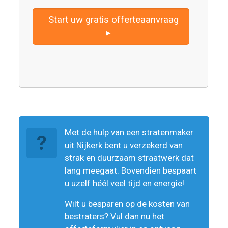
Start uw gratis offerteaanvraag
▸
Met de hulp van een stratenmaker
uit Nijkerk bent u verzekerd van
strak en duurzaam straatwerk dat
lang meegaat. Bovendien bespaart
u uzelf héél veel tijd en energie!
Wilt u besparen op de kosten van
bestraters? Vul dan nu het