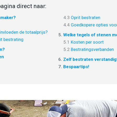
agina direct naar:
nmaker?
4.3
Oprit bestraten
4.4
Goedkopere opties voor
nvloeden de totaalprijs?
5.
Welke tegels of stenen mo
it bestrating
5.1
Kosten per soort
en?
5.2
Bestratingsverbanden
en
6.
Zelf bestraten verstandig
7.
Bespaartips!