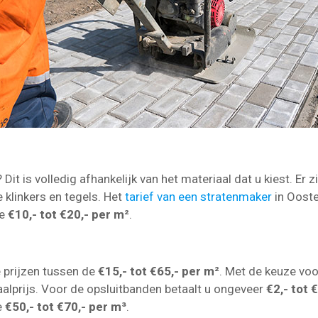
Dit is volledig afhankelijk van het materiaal dat u kiest. Er z
e klinkers en tegels. Het
tarief van een stratenmaker
in Ooste
de
€10,- tot €20,- per m²
.
!
e prijzen tussen de
€15,- tot €65,- per m²
. Met de keuze voo
aalprijs. Voor de opsluitbanden betaalt u ongeveer
€2,- tot 
e
€50,- tot €70,- per m³
.