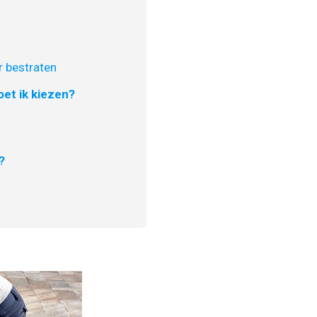
 bestraten
et ik kiezen?
?