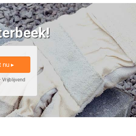
terbeek!
t nu ▸
 Vrijblijvend