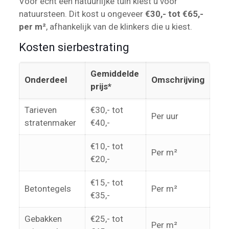
Voor écht een natuurlijke tuin kiest u voor
natuursteen. Dit kost u ongeveer
€30,- tot €65,-
per m²
, afhankelijk van de klinkers die u kiest.
Kosten sierbestrating
Gemiddelde
Onderdeel
Omschrijving
prijs*
Tarieven
€30,- tot
Per uur
stratenmaker
€40,-
€10,- tot
Per m²
€20,-
€15,- tot
Betontegels
Per m²
€35,-
Gebakken
€25,- tot
Per m²