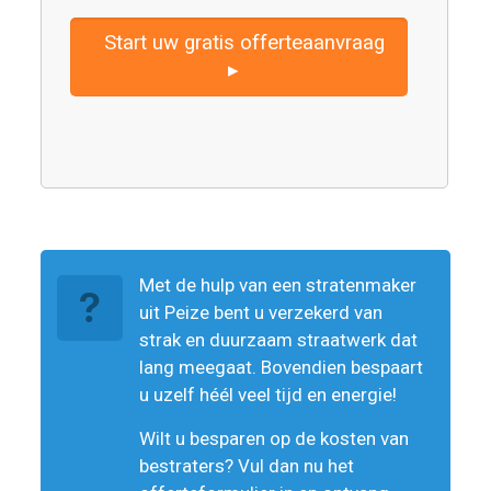
Start uw gratis offerteaanvraag
▸
Met de hulp van een stratenmaker
uit Peize bent u verzekerd van
strak en duurzaam straatwerk dat
lang meegaat. Bovendien bespaart
u uzelf héél veel tijd en energie!
Wilt u besparen op de kosten van
bestraters? Vul dan nu het