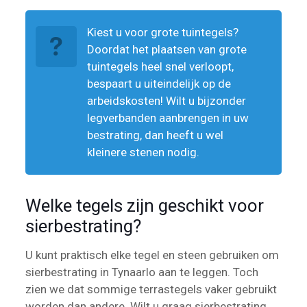
Kiest u voor grote tuintegels?
Doordat het plaatsen van grote
tuintegels heel snel verloopt,
bespaart u uiteindelijk op de
arbeidskosten! Wilt u bijzonder
legverbanden aanbrengen in uw
bestrating, dan heeft u wel
kleinere stenen nodig.
Welke tegels zijn geschikt voor
sierbestrating?
U kunt praktisch elke tegel en steen gebruiken om
sierbestrating in Tynaarlo aan te leggen. Toch
zien we dat sommige terrastegels vaker gebruikt
worden dan andere. Wilt u graag sierbestrating