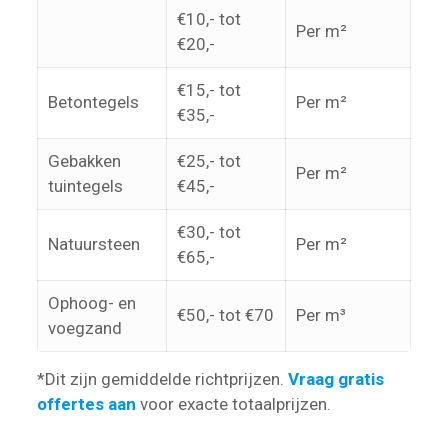
€10,- tot
Per m²
€20,-
€15,- tot
Betontegels
Per m²
€35,-
Gebakken
€25,- tot
Per m²
tuintegels
€45,-
€30,- tot
Natuursteen
Per m²
€65,-
Ophoog- en
€50,- tot €70
Per m³
voegzand
*Dit zijn gemiddelde richtprijzen.
Vraag gratis
offertes aan
voor exacte totaalprijzen.