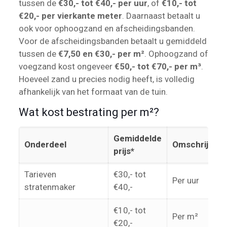
tussen de
€30,- tot €40,- per uur
, of
€10,- tot
€20,- per vierkante meter
. Daarnaast betaalt u
ook voor ophoogzand en afscheidingsbanden.
Voor de afscheidingsbanden betaalt u gemiddeld
tussen de
€7,50 en €30,- per m²
. Ophoogzand of
voegzand kost ongeveer
€50,- tot €70,- per m³
.
Hoeveel zand u precies nodig heeft, is volledig
afhankelijk van het formaat van de tuin.
Wat kost bestrating per m²?
Gemiddelde
Onderdeel
Omschrijving
prijs*
Tarieven
€30,- tot
Per uur
stratenmaker
€40,-
€10,- tot
Per m²
€20,-