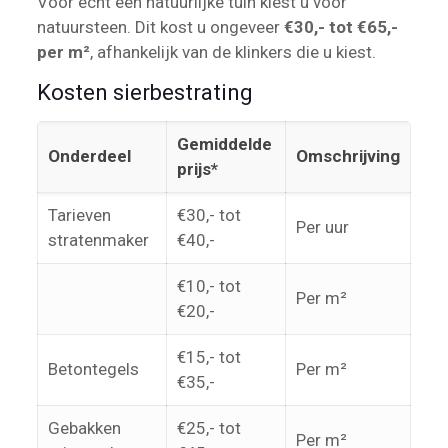
Voor écht een natuurlijke tuin kiest u voor
natuursteen. Dit kost u ongeveer
€30,- tot €65,-
per m²
, afhankelijk van de klinkers die u kiest.
Kosten sierbestrating
Gemiddelde
Onderdeel
Omschrijving
prijs*
Tarieven
€30,- tot
Per uur
stratenmaker
€40,-
€10,- tot
Per m²
€20,-
€15,- tot
Betontegels
Per m²
€35,-
Gebakken
€25,- tot
Per m²