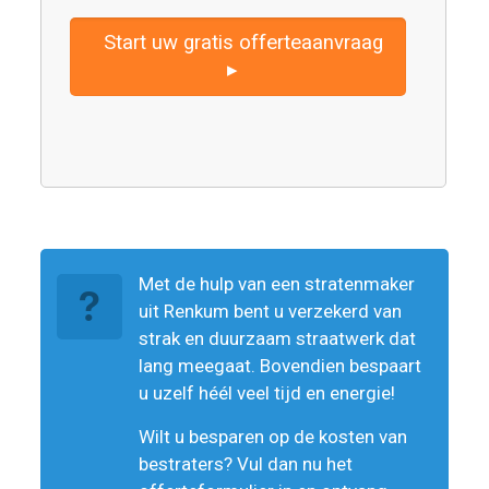
Start uw gratis offerteaanvraag
▸
Met de hulp van een stratenmaker
uit Renkum bent u verzekerd van
strak en duurzaam straatwerk dat
lang meegaat. Bovendien bespaart
u uzelf héél veel tijd en energie!
Wilt u besparen op de kosten van
bestraters? Vul dan nu het