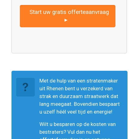
Start uw gratis offerteaanvraag
▸
Met de hulp van een stratenmaker
uit Rhenen bent u verzekerd van
strak en duurzaam straatwerk dat
lang meegaat. Bovendien bespaart
u uzelf héél veel tijd en energie!
Wilt u besparen op de kosten van
bestraters? Vul dan nu het