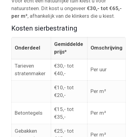
Voor écht een natuurlijke tuin kiest u voor
natuursteen. Dit kost u ongeveer
€30,- tot €65,-
per m²
, afhankelijk van de klinkers die u kiest.
Kosten sierbestrating
Gemiddelde
Onderdeel
Omschrijving
prijs*
Tarieven
€30,- tot
Per uur
stratenmaker
€40,-
€10,- tot
Per m²
€20,-
€15,- tot
Betontegels
Per m²
€35,-
Gebakken
€25,- tot
Per m²