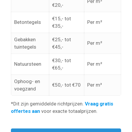
Per m²
€20,-
€15,- tot
Betontegels
Per m²
€35,-
Gebakken
€25,- tot
Per m²
tuintegels
€45,-
€30,- tot
Natuursteen
Per m²
€65,-
Ophoog- en
€50,- tot €70
Per m³
voegzand
*Dit zijn gemiddelde richtprijzen.
Vraag gratis
offertes aan
voor exacte totaalprijzen.