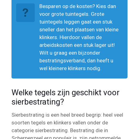
Besparen op de kosten? Kies dan
voor grote tuintegels. Grote
tuintegels leggen gaat een stuk
sneller dan het plaatsen van kleine
klinkers. Hierdoor vallen de
arbeidskosten een stuk lager uit!
Wilt u graag een bijzonder
bestratingsverband, dan heeft u
wel kleinere klinkers nodig.
Welke tegels zijn geschikt voor
sierbestrating?
Sierbestrating is een heel breed begrip: heel veel
soorten tegels en klinkers vallen onder de
categorie sierbestrating. Bestrating die in
Scherpenzeel erg populair is, zijn getrommelde