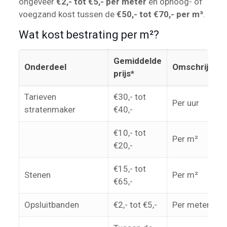
ongeveer
€2,- tot €5,- per meter
en ophoog- of
voegzand kost tussen de
€50,- tot €70,- per m³
.
Wat kost bestrating per m²?
Gemiddelde
Onderdeel
Omschrijving
prijs*
Tarieven
€30,- tot
Per uur
stratenmaker
€40,-
€10,- tot
Per m²
€20,-
€15,- tot
Stenen
Per m²
€65,-
Opsluitbanden
€2,- tot €5,-
Per meter