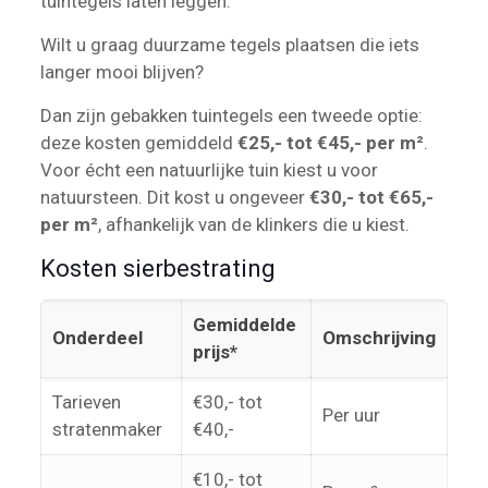
tuintegels laten leggen.
Wilt u graag duurzame tegels plaatsen die iets
langer mooi blijven?
Dan zijn gebakken tuintegels een tweede optie:
deze kosten gemiddeld
€25,- tot €45,- per m²
.
Voor écht een natuurlijke tuin kiest u voor
natuursteen. Dit kost u ongeveer
€30,- tot €65,-
per m²
, afhankelijk van de klinkers die u kiest.
Kosten sierbestrating
Gemiddelde
Onderdeel
Omschrijving
prijs*
Tarieven
€30,- tot
Per uur
stratenmaker
€40,-
€10,- tot