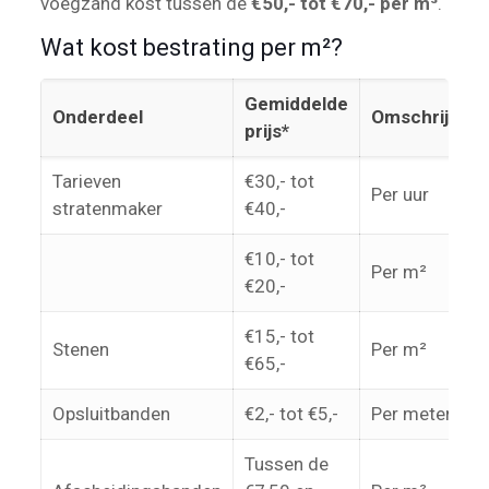
voegzand kost tussen de
€50,- tot €70,- per m³
.
Wat kost bestrating per m²?
Gemiddelde
Onderdeel
Omschrijving
prijs*
Tarieven
€30,- tot
Per uur
stratenmaker
€40,-
€10,- tot
Per m²
€20,-
€15,- tot
Stenen
Per m²
€65,-
Opsluitbanden
€2,- tot €5,-
Per meter
Tussen de