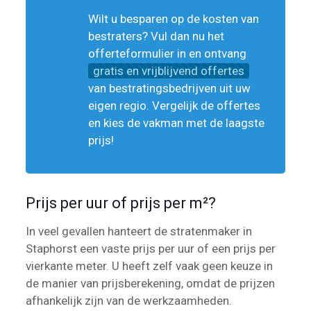
Wilt u besparen op de kosten van
bestraters? Vul dan nu het
offerteformulier in en ontvang
gratis en vrijblijvend offertes
van bestratingsbedrijven uit uw
eigen regio. Vergelijk de offertes
en kies de vakman met de laagste
prijs!
Prijs per uur of prijs per m²?
In veel gevallen hanteert de stratenmaker in
Staphorst een vaste prijs per uur of een prijs per
vierkante meter. U heeft zelf vaak geen keuze in
de manier van prijsberekening, omdat de prijzen
afhankelijk zijn van de werkzaamheden.