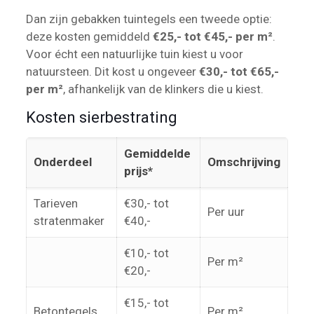
Dan zijn gebakken tuintegels een tweede optie:
deze kosten gemiddeld
€25,- tot €45,- per m²
.
Voor écht een natuurlijke tuin kiest u voor
natuursteen. Dit kost u ongeveer
€30,- tot €65,-
per m²
, afhankelijk van de klinkers die u kiest.
Kosten sierbestrating
Gemiddelde
Onderdeel
Omschrijving
prijs*
Tarieven
€30,- tot
Per uur
stratenmaker
€40,-
€10,- tot
Per m²
€20,-
€15,- tot
Betontegels
Per m²