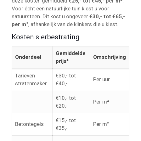
deze kosten gemiddeld
€25,- tot €45,- per m²
.
Voor écht een natuurlijke tuin kiest u voor
natuursteen. Dit kost u ongeveer
€30,- tot €65,-
per m²
, afhankelijk van de klinkers die u kiest.
Kosten sierbestrating
Gemiddelde
Onderdeel
Omschrijving
prijs*
Tarieven
€30,- tot
Per uur
stratenmaker
€40,-
€10,- tot
Per m²
€20,-
€15,- tot
Betontegels
Per m²
€35,-