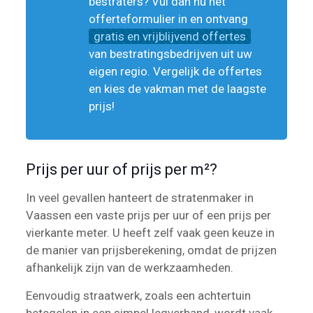
bestraters? Vul dan nu het
offerteformulier in en ontvang
gratis en vrijblijvend offertes
van bestratingsbedrijven uit uw
eigen regio. Vergelijk de offertes
en kies de vakman met de laagste
prijs!
Prijs per uur of prijs per m²?
In veel gevallen hanteert de stratenmaker in
Vaassen een vaste prijs per uur of een prijs per
vierkante meter. U heeft zelf vaak geen keuze in
de manier van prijsberekening, omdat de prijzen
afhankelijk zijn van de werkzaamheden.
Eenvoudig straatwerk, zoals een achtertuin