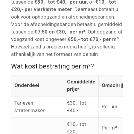
tussen de
€30,- tot €40,- per uur
, of
€10,- tot
€20,- per vierkante meter
. Daarnaast betaalt u
ook voor ophoogzand en afscheidingsbanden.
Voor de afscheidingsbanden betaalt u gemiddeld
tussen de
€7,50 en €30,- per m²
. Ophoogzand of
voegzand kost ongeveer
€50,- tot €70,- per m³
.
Hoeveel zand u precies nodig heeft, is volledig
afhankelijk van het formaat van de tuin.
Wat kost bestrating per m²?
Gemiddelde
Onderdeel
Omschrijving
prijs*
Tarieven
€30,- tot
Per uur
stratenmaker
€40,-
€10,- tot
Per m²
€20,-