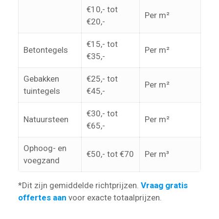
€10,- tot
Per m²
€20,-
€15,- tot
Betontegels
Per m²
€35,-
Gebakken
€25,- tot
Per m²
tuintegels
€45,-
€30,- tot
Natuursteen
Per m²
€65,-
Ophoog- en
€50,- tot €70
Per m³
voegzand
*Dit zijn gemiddelde richtprijzen.
Vraag gratis
offertes aan
voor exacte totaalprijzen.