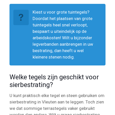
Kiest u voor grote tuintegels?
Doordat het plaatsen van grote
tuintegels heel snel verloopt,
bespaart u uiteindelijk op de
arbeidskosten! Wilt u bijzonder
legverbanden aanbrengen in uw
bestrating, dan heeft u wel
kleinere stenen nodig.
Welke tegels zijn geschikt voor
sierbestrating?
U kunt praktisch elke tegel en steen gebruiken om
sierbestrating in Vleuten aan te leggen. Toch zien
we dat sommige terrastegels vaker gebruikt
worden dan andere. Wilt u graag sierbestrating