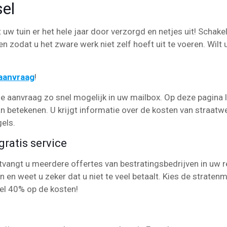
sel
t uw tuin er het hele jaar door verzorgd en netjes uit! Schake
n zodat u het zware werk niet zelf hoeft uit te voeren. Wilt 
eaanvraag
!
e aanvraag zo snel mogelijk in uw mailbox. Op deze pagina 
an betekenen. U krijgt informatie over de kosten van straatw
gels.
ratis service
angt u meerdere offertes van bestratingsbedrijven in uw re
en en weet u zeker dat u niet te veel betaalt. Kies de strate
el 40% op de kosten!