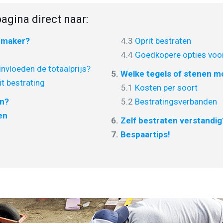
agina direct naar:
nmaker?
4.3
Oprit bestraten
4.4
Goedkopere opties voor
nvloeden de totaalprijs?
5.
Welke tegels of stenen mo
it bestrating
5.1
Kosten per soort
en?
5.2
Bestratingsverbanden
en
6.
Zelf bestraten verstandig
7.
Bespaartips!