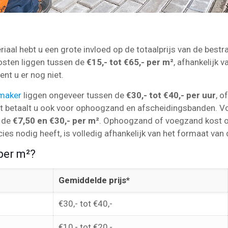
aal hebt u een grote invloed op de totaalprijs van de bestra
kosten liggen tussen de
€15,- tot €65,- per m²
, afhankelijk v
nt u er nog niet.
nmaker
liggen ongeveer tussen de
€30,- tot €40,- per uur
, o
st betaalt u ook voor ophoogzand en afscheidingsbanden. 
n de
€7,50 en €30,- per m²
. Ophoogzand of voegzand kost 
ies nodig heeft, is volledig afhankelijk van het formaat van 
per m²?
Gemiddelde prijs*
€30,- tot €40,-
€10,- tot €20,-