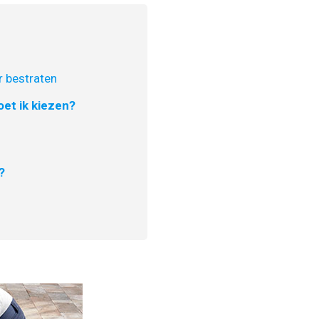
 bestraten
et ik kiezen?
?