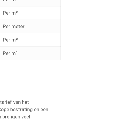
Per m²
Per meter
Per m²
Per m³
tarief van het
kope bestrating en een
en brengen veel