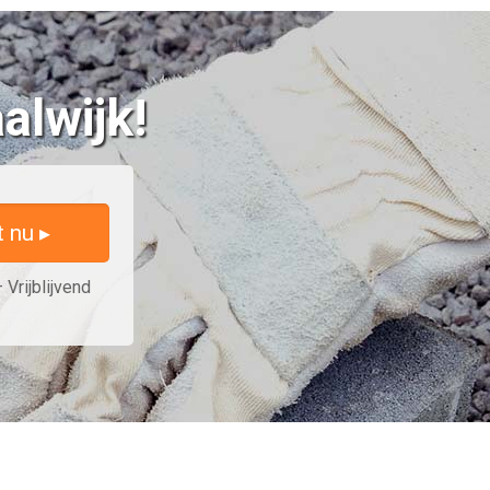
alwijk!
t nu ▸
 Vrijblijvend