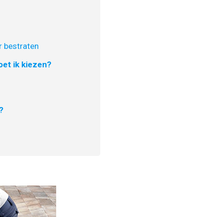
 bestraten
et ik kiezen?
?