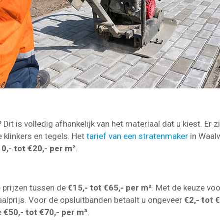
Dit is volledig afhankelijk van het materiaal dat u kiest. Er z
e klinkers en tegels. Het
tarief van een stratenmaker
in Waalw
0,- tot €20,- per m²
.
!
e prijzen tussen de
€15,- tot €65,- per m²
. Met de keuze voo
aalprijs. Voor de opsluitbanden betaalt u ongeveer
€2,- tot 
e
€50,- tot €70,- per m³
.