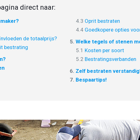
agina direct naar:
nmaker?
4.3
Oprit bestraten
4.4
Goedkopere opties voor
nvloeden de totaalprijs?
5.
Welke tegels of stenen mo
it bestrating
5.1
Kosten per soort
en?
5.2
Bestratingsverbanden
en
6.
Zelf bestraten verstandig
7.
Bespaartips!