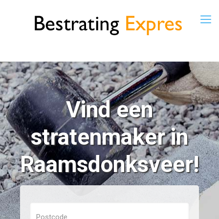
Vind een
stratenmaker in
Raamsdonksveer!