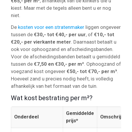
€65,- per m²
, afhankelijk van de klinkers die u
kiest. Maar met de tegels alleen bent u er nog
niet.
De
kosten voor een stratenmaker
liggen ongeveer
tussen de
€30,- tot €40,- per uur
, of
€10,- tot
€20,- per vierkante meter
. Daarnaast betaalt u
ook voor ophoogzand en afscheidingsbanden.
Voor de afscheidingsbanden betaalt u gemiddeld
tussen de
€7,50 en €30,- per m²
. Ophoogzand of
voegzand kost ongeveer
€50,- tot €70,- per m³
.
Hoeveel zand u precies nodig heeft, is volledig
afhankelijk van het formaat van de tuin.
Wat kost bestrating per m²?
Gemiddelde
Onderdeel
Omschrijving
prijs*