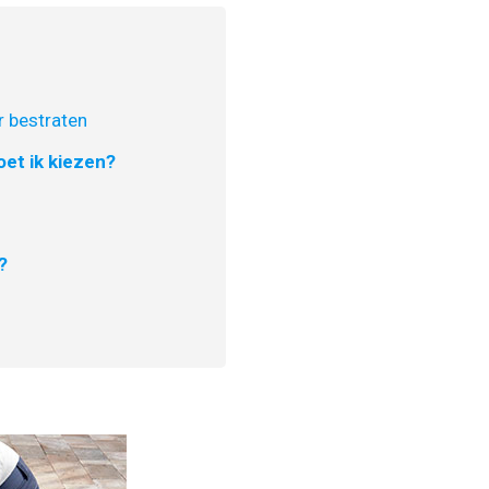
 bestraten
et ik kiezen?
?