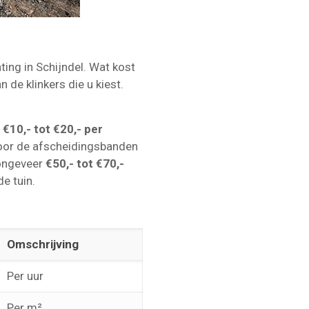
ting in Schijndel. Wat kost
an de klinkers die u kiest.
f
€10,- tot €20,- per
Voor de afscheidingsbanden
ongeveer
€50,- tot €70,-
de tuin.
Omschrijving
Per uur
Per m²