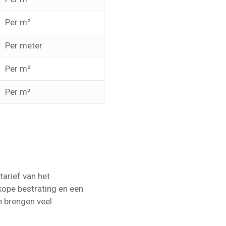
Per m²
Per meter
Per m²
Per m³
tarief van het
kope bestrating en een
en brengen veel