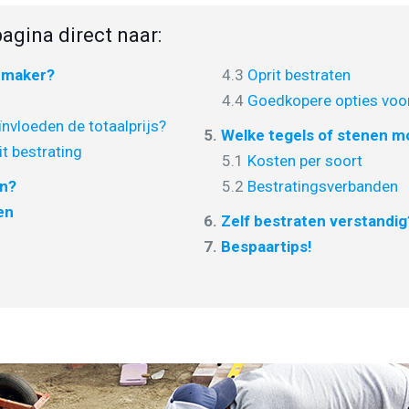
agina direct naar:
nmaker?
4.3
Oprit bestraten
4.4
Goedkopere opties voor
nvloeden de totaalprijs?
5.
Welke tegels of stenen mo
it bestrating
5.1
Kosten per soort
en?
5.2
Bestratingsverbanden
en
6.
Zelf bestraten verstandig
7.
Bespaartips!