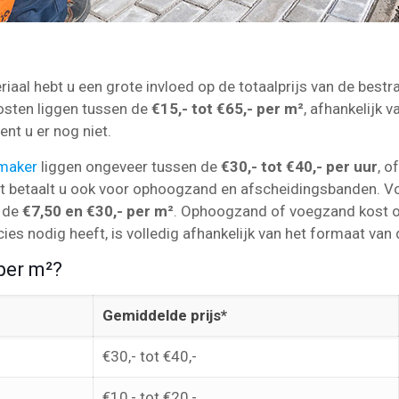
aal hebt u een grote invloed op de totaalprijs van de bestra
kosten liggen tussen de
€15,- tot €65,- per m²
, afhankelijk v
nt u er nog niet.
nmaker
liggen ongeveer tussen de
€30,- tot €40,- per uur
, o
st betaalt u ook voor ophoogzand en afscheidingsbanden. 
n de
€7,50 en €30,- per m²
. Ophoogzand of voegzand kost 
ies nodig heeft, is volledig afhankelijk van het formaat van 
per m²?
Gemiddelde prijs*
€30,- tot €40,-
€10,- tot €20,-