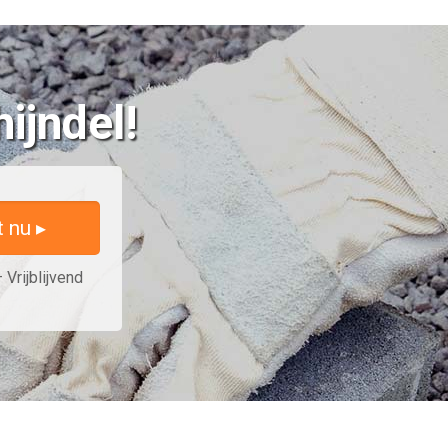
ijndel!
t nu ▸
 Vrijblijvend