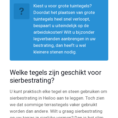
Kiest u voor grote tuintegels?
Doordat het plaatsen van grote
tuintegels heel snel verloopt,
bespaart u uiteindelijk op de
arbeidskosten! Wilt u bijzonder
legverbanden aanbrengen in uw
bestrating, dan heeft u wel
kleinere stenen nodig.
Welke tegels zijn geschikt voor
sierbestrating?
U kunt praktisch elke tegel en steen gebruiken om
sierbestrating in Heiloo aan te leggen. Toch zien
we dat sommige terrastegels vaker gebruikt
worden dan andere. Wilt u graag sierbestrating
op uw terras in sierlijke vormen? Dan is het slim