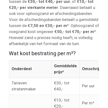
tussen de
€30,- tot €40,- per uur
, of
€10,- tot
€20,- per vierkante meter
. Daarnaast betaalt u
ook voor ophoogzand en afscheidingsbanden.
Voor de afscheidingsbanden betaalt u gemiddeld
tussen de
€7,50 en €30,- per m²
. Ophoogzand of
voegzand kost ongeveer
€50,- tot €70,- per m³
.
Hoeveel zand u precies nodig heeft, is volledig
afhankelijk van het formaat van de tuin.
Wat kost bestrating per m²?
Gemiddelde
Onderdeel
Omschrijving
prijs*
Tarieven
€30,- tot
Per uur
stratenmaker
€40,-
€10,- tot
Per m²
€20,-