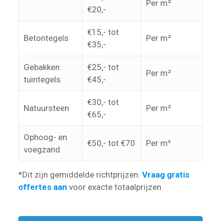
Per m²
€20,-
€15,- tot
Betontegels
Per m²
€35,-
Gebakken
€25,- tot
Per m²
tuintegels
€45,-
€30,- tot
Natuursteen
Per m²
€65,-
Ophoog- en
€50,- tot €70
Per m³
voegzand
*Dit zijn gemiddelde richtprijzen.
Vraag gratis
offertes aan
voor exacte totaalprijzen.