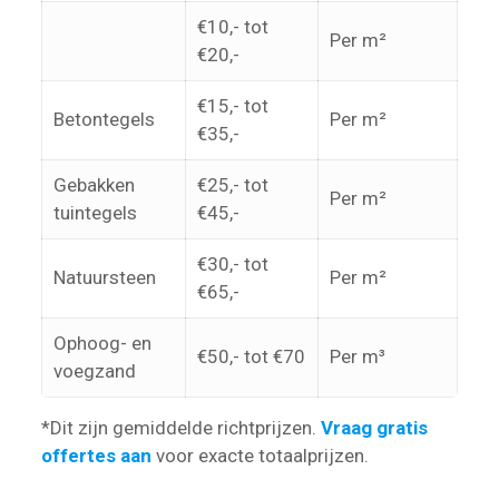
€10,- tot
Per m²
€20,-
€15,- tot
Betontegels
Per m²
€35,-
Gebakken
€25,- tot
Per m²
tuintegels
€45,-
€30,- tot
Natuursteen
Per m²
€65,-
Ophoog- en
€50,- tot €70
Per m³
voegzand
*Dit zijn gemiddelde richtprijzen.
Vraag gratis
offertes aan
voor exacte totaalprijzen.