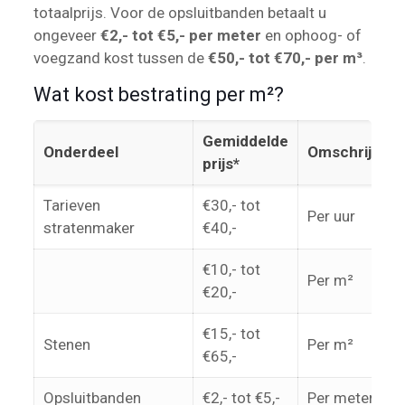
totaalprijs. Voor de opsluitbanden betaalt u
ongeveer
€2,- tot €5,- per meter
en ophoog- of
voegzand kost tussen de
€50,- tot €70,- per m³
.
Wat kost bestrating per m²?
Gemiddelde
Onderdeel
Omschrijving
prijs*
Tarieven
€30,- tot
Per uur
stratenmaker
€40,-
€10,- tot
Per m²
€20,-
€15,- tot
Stenen
Per m²
€65,-
Opsluitbanden
€2,- tot €5,-
Per meter